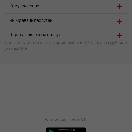
Каму надаецца
Як кіраваць паслугай
Парадак аказання паслуг
Цэны на тавары i паслугі прыведзеныя ў беларускіх рублях з
улікам ПДВ.
Запампуйце «Мой А1»