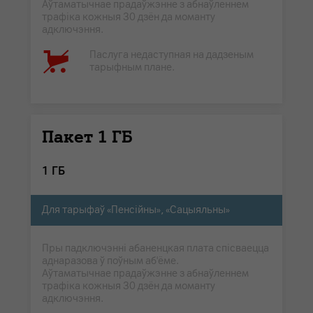
Аўтаматычнае прадаўжэнне з абнаўленнем
трафіка кожныя 30 дзён да моманту
адключэння.
Паслуга недаступная на дадзеным
тарыфным плане.
Пакет 1 ГБ
1 ГБ
Для тарыфаў «Пенсійны», «Сацыяльны»
Пры падключэнні абаненцкая плата спісваецца
аднаразова ў поўным аб'ёме.
Аўтаматычнае прадаўжэнне з абнаўленнем
трафіка кожныя 30 дзён да моманту
адключэння.