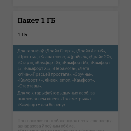
Пакет 1 ГБ
1 ГБ
Для тарыфаў «Драйв Старт», «Драйв Актыў»,
«Просты», «Клапатлівы», «Драйв 5», «Драйв 20»,
«Старт», «Камфорт S», «Камфорт M», «Камфорт
L», «Камфорт XL», «Перамога», «Лета
кліча»,«Прасцей простага», «Зручны»,
«Камфорт +», лінеек lemon, «Камфорт»,
«Стартавы».
Для усіх тарыфаў юрыдычных асоб, за
выключэннем лінеек «Тэлеметрыя» і
«Камфорт+ для бізнесу»
Пры падключэнні абаненцкая плата спісваецца
аднаразова ў поўным аб'ёме.