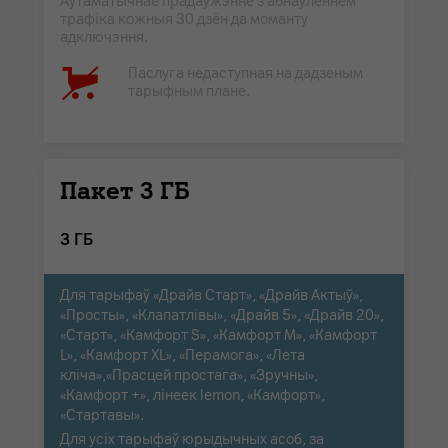
Аўтаматычнае прадаўжэнне з абнаўленнем
трафіка кожныя 30 дзён да моманту
адключэння.
Паслуга недаступная на дадзеным
тарыфным плане.
Пакет 3 ГБ
3 ГБ
Для тарыфаў «Драйв Старт», «Драйв Актыў»,
«Просты», «Клапатлівы», «Драйв 5», «Драйв 20»,
«Старт», «Камфорт S», «Камфорт M», «Камфорт
L», «Камфорт XL», «Перамога», «Лета
кліча»,«Прасцей простага», «Зручны»,
«Камфорт +», лінеек lemon, «Камфорт»,
«Стартавы».
Для усіх тарыфаў юрыдычных асоб, за