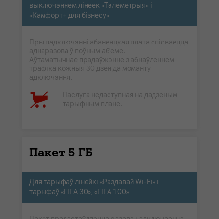
выключэннем лінеек «Тэлеметрыя» і
«Камфорт+ для бізнесу»
Пры падключэнні абаненцкая плата спісваецца
аднаразова ў поўным аб'ёме.
Аўтаматычнае прадаўжэнне з абнаўленнем
трафіка кожныя 30 дзён да моманту
адключэння.
Паслуга недаступная на дадзеным
тарыфным плане.
Пакет 5 ГБ
Для тарыфаў лінейкі «Раздавай Wi-Fi» і
тарыфаў «ГІГА 30», «ГІГА 100»
Пакет прадастаўляецца разава і адключаецца