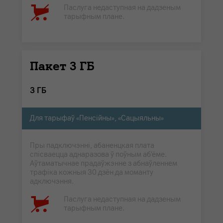
Паслуга недаступная на дадзеным
тарыфным плане.
Пакет 3 ГБ
3 ГБ
Для тарыфаў «Пенсійны», «Сацыяльны»
Пры падключэнні, абаненцкая плата
спісваецца аднаразова ў поўным аб'ёме.
Аўтаматычнае прадаўжэнне з абнаўленнем
трафіка кожныя 30 дзён да моманту
адключэння.
Паслуга недаступная на дадзеным
тарыфным плане.