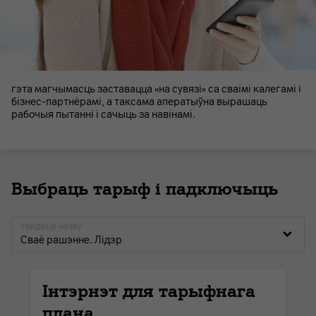
гэта магчымасць заставацца «на сувязі» са сваімі калегамі і
бізнес-партнёрамі, а таксама аператыўна вырашаць
рабочыя пытанні і сачыць за навінамі.
Выбраць тарыф і падключыць
Увядзіце назву
Сваё рашэнне. Лідэр
Інтэрнэт для тарыфнага
плана