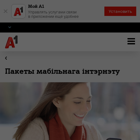
Мой А1
×
Установить
Управлять услугами связи
в приложении ещё удобнее
Пакеты мабільнага інтэрнэту