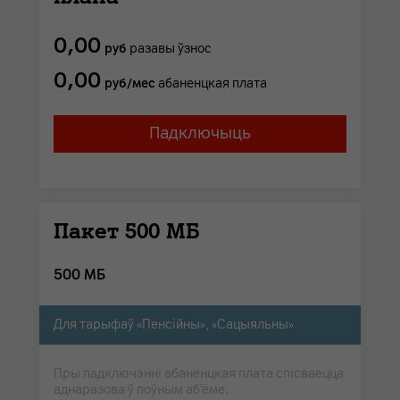
0,00
руб
разавы ўзнос
0,00
руб/мес
абаненцкая плата
Падключыць
Пакет 500 МБ
500 МБ
Для тарыфаў «Пенсійны», «Сацыяльны»
Пры падключэнні абаненцкая плата спісваецца
аднаразова ў поўным аб'ёме.