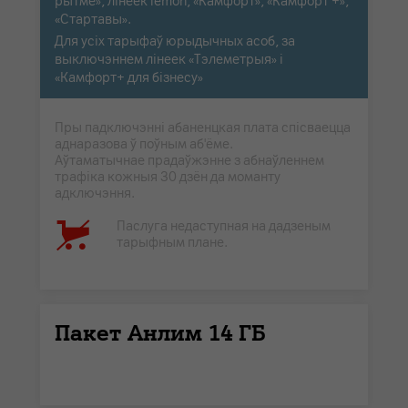
рытме», лінеек lemon, «Камфорт», «Камфорт +»,
«Стартавы».
Для усіх тарыфаў юрыдычных асоб, за
выключэннем лінеек «Тэлеметрыя» і
«Камфорт+ для бізнесу»
Пры падключэнні абаненцкая плата спісваецца
аднаразова ў поўным аб'ёме.
Аўтаматычнае прадаўжэнне з абнаўленнем
трафіка кожныя 30 дзён да моманту
адключэння.
Паслуга недаступная на дадзеным
тарыфным плане.
Пакет Анлим 14 ГБ