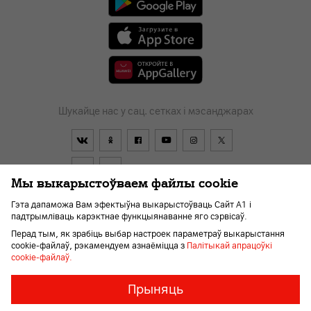
Шукайце нас у сац. сетках і мэсанджарах
Мы выкарыстоўваем файлы cookie
Гэта дапаможа Вам эфектыўна выкарыстоўваць Сайт А1 і
падтрымліваць карэктнае функцыянаванне яго сэрвісаў.
Дагавор
Пра кампанію
Навіны
Перайсці ў А1
Перад тым, як зрабіць выбар настроек параметраў выкарыстання
Дапамога і падтрымка
Kар'ера
Для слабавідушчых
cookie-файлаў, рэкамендуем азнаёміцца з
Палітыкай апрацоўкі
cookie-файлаў.
Неабходныя
Заўсёды
Прыняць
ўключаны
файлы
© 2026 Унітарнае прадпрыемства «А1». Усе правы абароненыя.
«cookie»