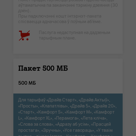
аўтаматычна па заканчэнні тэрміну дзеяння (30
дзён).
Пры падключэнні кошт інтэрнэт-пакета
спісваецца адначасова ў поўным аб'ёме.
Паслуга недаступная на дадзеным
тарыфным плане.
Пакет 500 МБ
500 МБ
Для тарыфаў «Драйв Старт», «Драйв Актыў»,
«Просты», «Клапатлівы», «Драйв 5», «Драйв 20»,
«Старт», «Камфорт S», «Камфорт M», «Камфорт
L», «Камфорт XL», «Перамога», «Лета кліча»,
«Слова за слова», «Адразу аб усім», «Прасцей
простага», «Зручны», «Усе гавораць», «У тваім