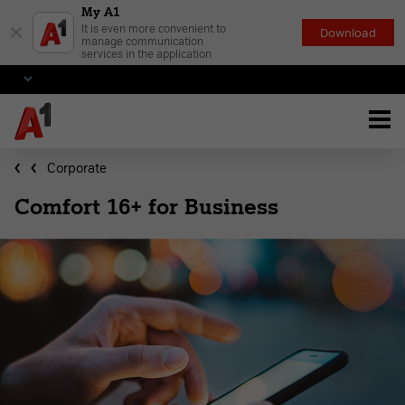
My A1
×
It is even more convenient to
Download
manage communication
services in the application
Corporate
Comfort 16+ for Business