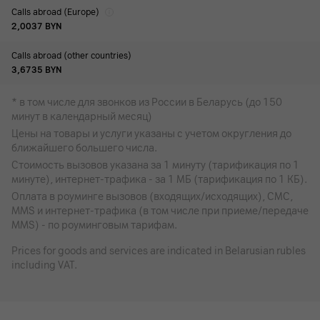
Calls abroad (Europe)
2,0037
BYN
Calls abroad (other countries)
3,6735
BYN
* в том числе для звонков из России в Беларусь (до 150
минут в календарный месяц)
Цены на товары и услуги указаны с учетом округления до
ближайшего большего числа.
Стоимость вызовов указана за 1 минуту (тарификация по 1
минуте), интернет-трафика - за 1 МБ (тарификация по 1 КБ).
Оплата в роуминге вызовов (входящих/исходящих), СМС,
MMS и интернет-трафика (в том числе при приеме/передаче
MMS) - по роуминговым тарифам.
Prices for goods and services are indicated in Belarusian rubles
including VAT.