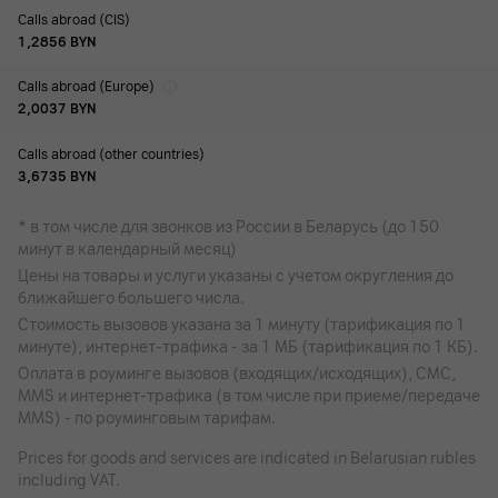
Calls abroad (CIS)
1,2856
BYN
Calls abroad (Europe)
2,0037
BYN
Calls abroad (other countries)
3,6735
BYN
* в том числе для звонков из России в Беларусь (до 150
минут в календарный месяц)
Цены на товары и услуги указаны с учетом округления до
ближайшего большего числа.
Стоимость вызовов указана за 1 минуту (тарификация по 1
минуте), интернет-трафика - за 1 МБ (тарификация по 1 КБ).
Оплата в роуминге вызовов (входящих/исходящих), СМС,
MMS и интернет-трафика (в том числе при приеме/передаче
MMS) - по роуминговым тарифам.
Prices for goods and services are indicated in Belarusian rubles
including VAT.