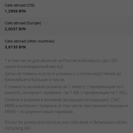
Calls abroad (CIS)
1,2856
BYN
Calls abroad (Europe)
2,0037
BYN
Calls abroad (other countries)
3,6735
BYN
* в том числе для звонков из России в Беларусь (до 150
минут в календарный месяц)
Цены на товары и услуги указаны с учетом округления до
ближайшего большего числа.
Стоимость вызовов указана за 1 минуту (тарификация по 1
минуте), интернет-трафика - за 1 МБ (тарификация по 1 КБ).
Оплата в роуминге вызовов (входящих/исходящих), СМС,
MMS и интернет-трафика (в том числе при приеме/передаче
MMS) - по роуминговым тарифам.
Prices for goods and services are indicated in Belarusian rubles
including VAT.