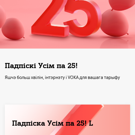
Падпіскі Усім па 25!
Яшчэ больш хвілін, інтэрнэту і VOKA для вашага тарыфу
Падпіска Усім па 25! L