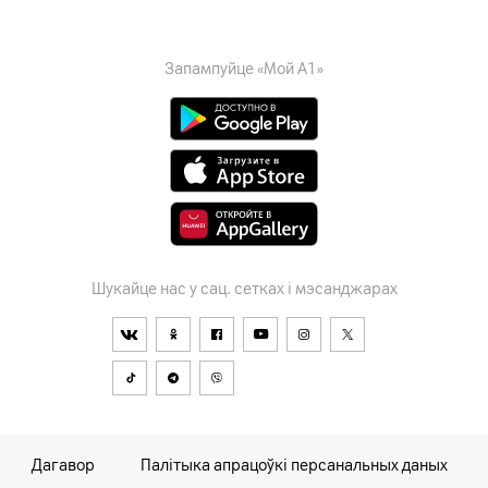
Запампуйце «Мой А1»
Шукайце нас у сац. сетках і мэсанджарах
Дагавор
Палітыка апрацоўкі персанальных даных