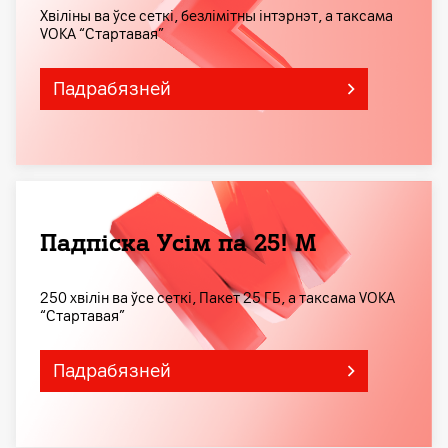
Хвіліны ва ўсе сеткі, безлімітны інтэрнэт, а таксама
VOKA “Стартавая”
Падрабязней
Падпіска Усім па 25! M
250 хвілін ва ўсе сеткі, Пакет 25 ГБ, а таксама VOKA
“Стартавая”
Падрабязней