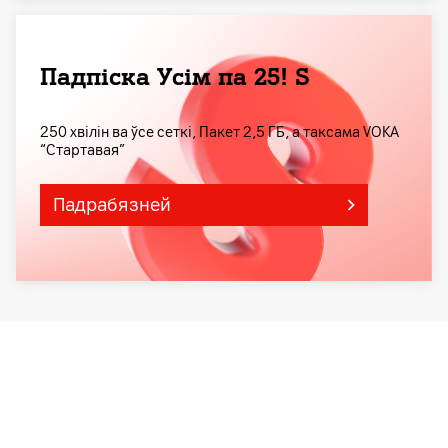
Падпіска Усім па 25! S
250 хвілін ва ўсе сеткі, Пакет 2,5 ГБ, а таксама VOKA
“Стартавая”
Падрабязней