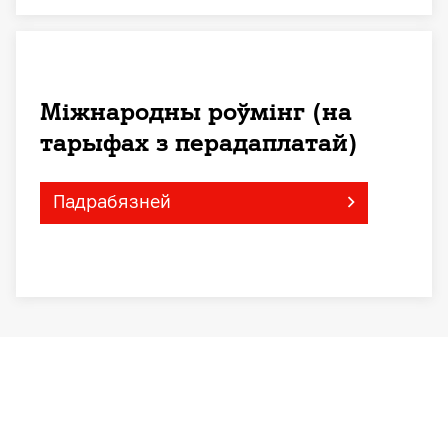
Міжнародны роўмінг (на
тарыфах з перадаплатай)
Падрабязней