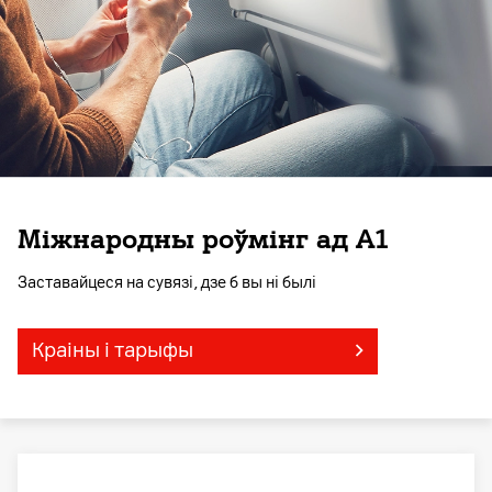
Міжнародны роўмінг ад А1
Заставайцеся на сувязі, дзе б вы ні былі
Краіны і тарыфы