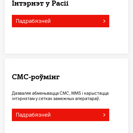
Інтэрнэт у Расіі
Падрабязней
СМС-роўмінг
Дазваляе абменьвацца СМС, MMS і карыстацца
інтэрнэтам у сетках замежных аператараў.
Падрабязней