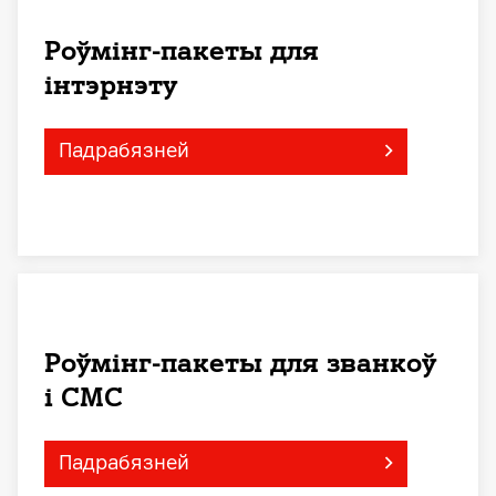
Роўмінг-пакеты для
інтэрнэту
Падрабязней
Роўмінг-пакеты для званкоў
і СМС
Падрабязней