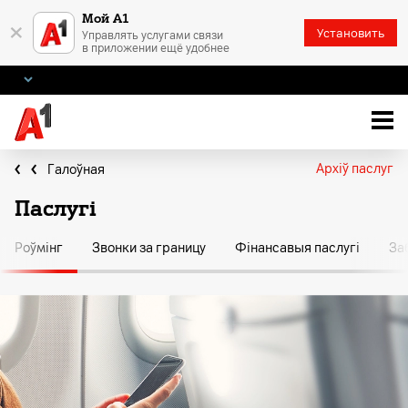
Мой А1
×
Установить
Управлять услугами связи
в приложении ещё удобнее
Архіў паслуг
Галоўная
Паслугі
Роўмінг
Звонки за границу
Фінансавыя паслугі
За