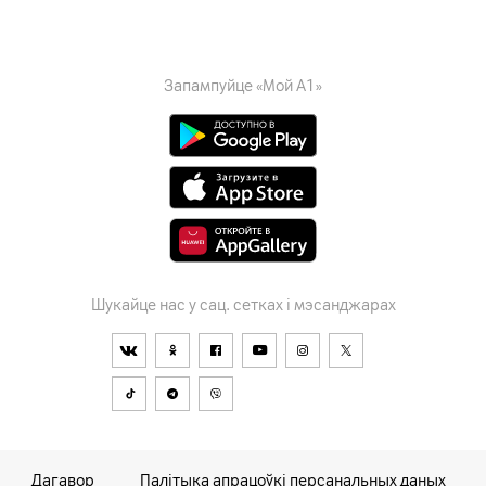
Запампуйце «Мой А1»
Шукайце нас у сац. сетках і мэсанджарах
Дагавор
Палітыка апрацоўкі персанальных даных