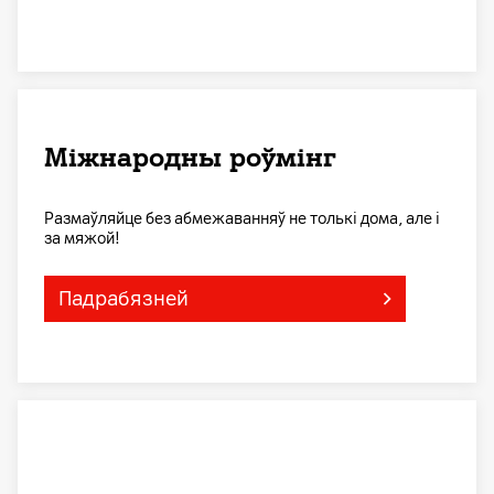
Міжнародны роўмінг
Размаўляйце без абмежаванняў не толькі дома, але і
за мяжой!
Падрабязней