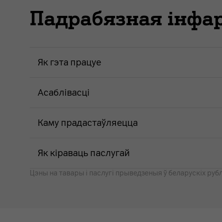
Падрабязная інф
Як гэта працуе
Асаблівасці
Каму прадастаўляецца
Як кіраваць паслугай
Цэны на тавары i паслугі прыведзеныя ў беларускіх рубл