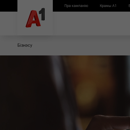
Пра кампанію
Крамы А1
Бiзнэсу