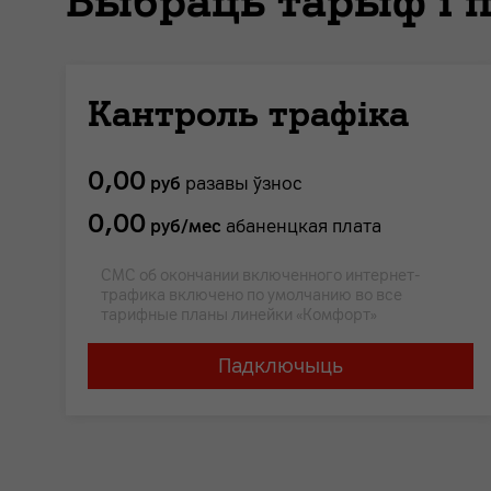
Выбраць тарыф і 
Кантроль трафіка
0,00
руб
разавы ўзнос
0,00
руб/мес
абаненцкая плата
СМС об окончании включенного интернет-
трафика включено по умолчанию во все
тарифные планы линейки «Комфорт»
Падключыць