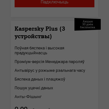
Падключыць
Акцыя
30 дзён
Kaspersky Plus (3
бясплатна
устройствы)
Поўная бяспека і высокая
прадукцыйнасць
Прэміум-версія Менеджара пароляў
Антывірус у рэжыме рэальнага часу
Бяспека даных і плацяжоў
Пошук уцечкі даных
Анты-Фішынг
0,00