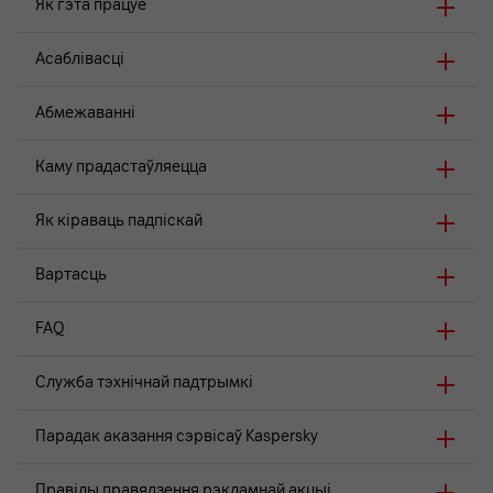
Як гэта працуе
Асаблівасці
Абмежаванні
Каму прадастаўляецца
Як кіраваць падпіскай
Вартасць
FAQ
Служба тэхнічнай падтрымкі
Парадак аказання сэрвісаў Kaspersky
Правілы правядзення рэкламнай акцыі