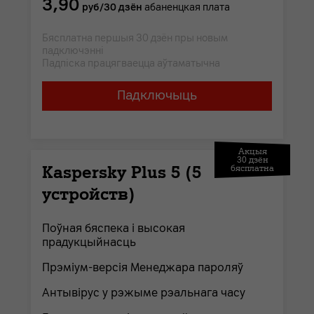
3,90
руб/30 дзён
абаненцкая плата
Бясплатна першыя 30 дзён пры новым
падключэнні
Падпіска працягваецца аўтаматычна
Падключыць
Акцыя
30 дзён
Kaspersky Plus 5 (5
бясплатна
устройств)
Поўная бяспека і высокая
прадукцыйнасць
Прэміум-версія Менеджара пароляў
Антывірус у рэжыме рэальнага часу