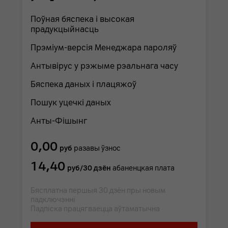
Поўная бяспека і высокая
прадукцыйнасць
Прэміум-версія Менеджара пароляў
Антывірус у рэжыме рэальнага часу
Бяспека даных і плацяжоў
Пошук уцечкі даных
Анты-Фішынг
0,00
руб
разавы ўзнос
14,40
руб/30 дзён
абаненцкая плата
Бясплатна першыя 30 дзён пры новым
падключэнні
Падпіска працягваецца аўтаматычна