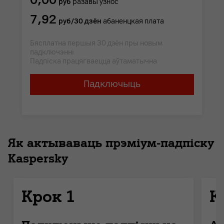
руб
разавы ўзнос
7,92
руб/30 дзён
абаненцкая плата
Бясплатна першыя 30 дзён пры новым
падключэнні
Падпіска працягваецца аўтаматычна
Падключыць
Як актываваць прэміум-падпіску
Kaspersky
Крок 1
К