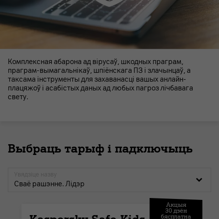
Комплексная абарона ад вірусаў, шкодных праграм,
праграм-вымагальнікаў, шпіёнскага ПЗ і злачынцаў, а
таксама інструменты для захаванасці вашых анлайн-
плацяжоў і асабістых даных ад любых пагроз лічбавага
свету.
Выбраць тарыф і падключыць
Увядзіце назву
Сваё рашэнне. Лідэр
Акцыя
30 дзён
бясплатна