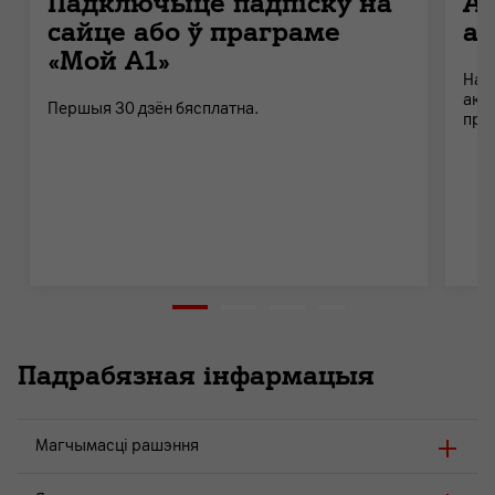
Падключыце падпіску на
А
сайце або ў праграме
а
«Мой А1»
На 
акт
Першыя 30 дзён бясплатна.
пра
Падрабязная інфармацыя
Магчымасці рашэння