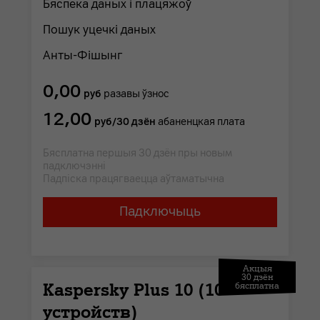
Бяспека даных і плацяжоў
Пошук уцечкі даных
Анты-Фішынг
0,00
руб
разавы ўзнос
12,00
руб/30 дзён
абаненцкая плата
Бясплатна першыя 30 дзён пры новым
падключэнні
Падпіска працягваецца аўтаматычна
Падключыць
Акцыя
30 дзён
Kaspersky Plus 10 (10
бясплатна
устройств)