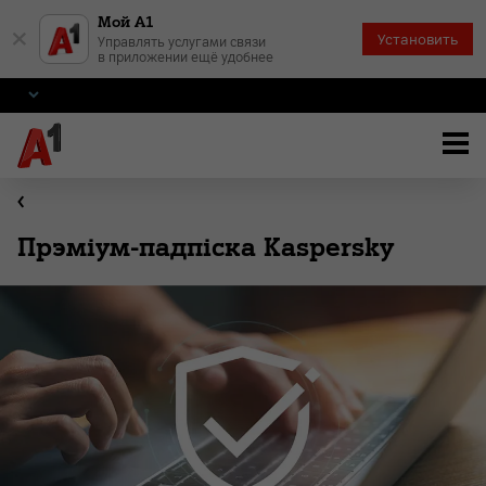
Мой А1
×
Установить
Управлять услугами связи
в приложении ещё удобнее
Прэміум-падпіска Kaspersky