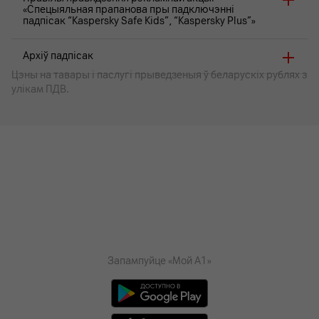
«Спецыяльная прапанова пры падключэнні
падпісак “Kaspersky Safe Kids”, “Kaspersky Plus”»
Архіў падпісак
Цэны на тавары i паслугі прыведзеныя ў беларускіх рублях з
улікам ПДВ.
Запампуйце «Мой А1»