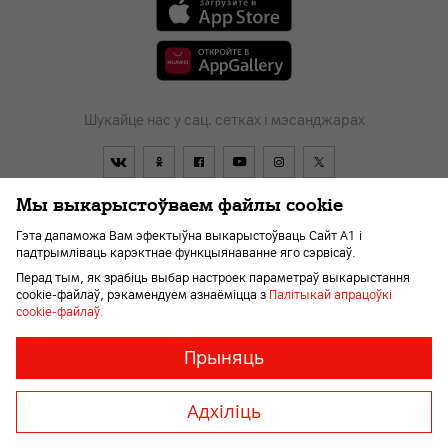
Шукайце нас у сац. сетках і мэсанджарах
Мы выкарыстоўваем файлы cookie
Гэта дапаможа Вам эфектыўна выкарыстоўваць Сайт А1 і
падтрымліваць карэктнае функцыянаванне яго сэрвісаў.
Перад тым, як зрабіць выбар настроек параметраў выкарыстання
Дагавор
Пра кампанію
Навіны
Перайсці ў А1
cookie-файлаў, рэкамендуем азнаёміцца з
Палітыкай апрацоўкі
Дапамога і падтрымка
Kар'ера
Для слабавідушчых
cookie-файлаў.
Неабходныя
Заўсёды
Прыняць
ўключаны
файлы
«cookie»
© 2026 Унітарнае прадпрыемства «А1». Усе правы абароненыя.
Адхіліць
Неабходныя
Member of A1 Group
для
карэктнай