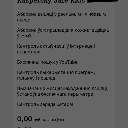
Kaspersky Safe Kids
Абарона дзіцяці ў рэальным і лічбавым
свеце
Абарона ўсіх прылад для кожнага дзіцяці
ў сям'і
Кантроль актыўнасці ў інтэрнэце і
сацсетках
Бяспечны пошук у YouTube
Кантроль выкарыстання праграм,
гульняў і прылад
Вызначэнне месцазнаходжання дзіцяці,
ўстаноўка бяспечнага перыметра
Кантроль зарада батарэі
0,00
руб
разавы ўзнос