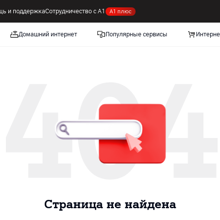
ь и поддержка
Сотрудничество с А1
А1 плюс
Домашний интернет
Популярные сервисы
Интерне
404
Cтраница не найдена