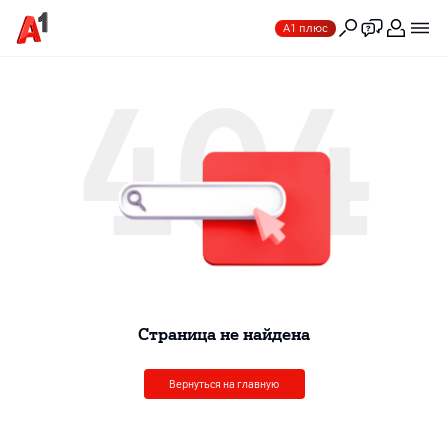
А1 плюс
404
Cтраница не найдена
Вернуться на главную