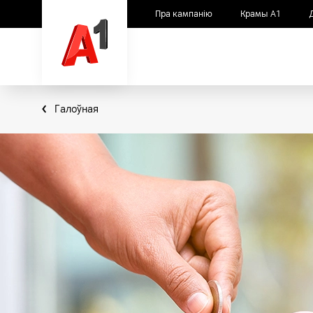
Пра кампанію
Крамы А1
Галоўная