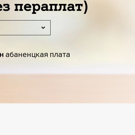
ез пераплат)
н
абаненцкая плата