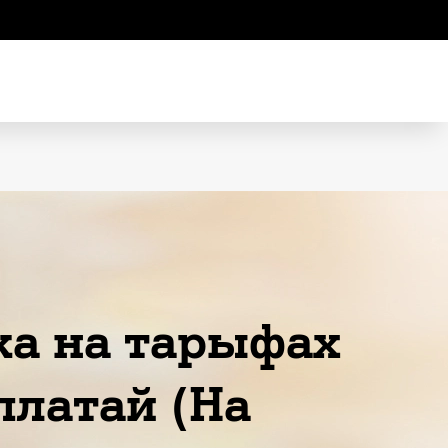
ка на тарыфах
платай (На