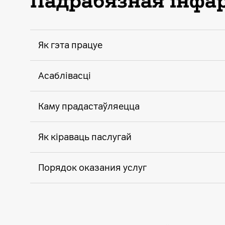
Падрабязная інф
Як гэта працуе
Асаблівасці
Каму прадастаўляецца
Як кіраваць паслугай
Порядок оказания услуг