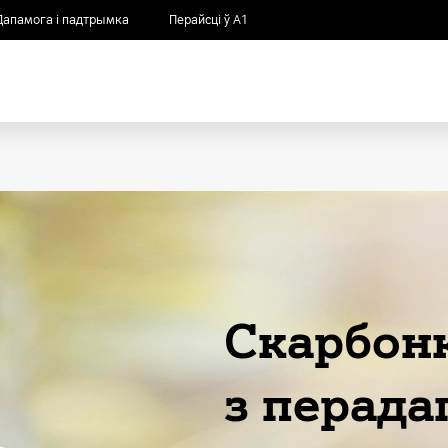
Дапамога і падтрымка
Перайсці ў А1
Скарбон
з перада