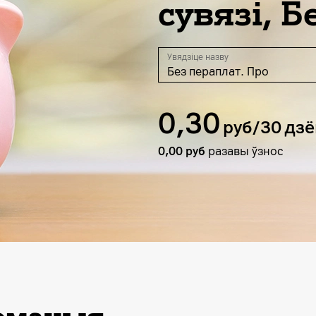
сувязі, Б
Увядзіце назву
Без пераплат. Про
0,30
руб/30 дзё
0,00
руб
разавы ўзнос