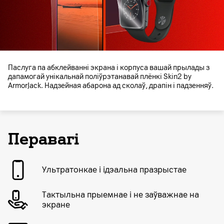
Паслуга па абклейванні экрана і корпуса вашай прылады з
дапамогай унікальнай поліўрэтанавай плёнкі Skin2 by
ArmorJack. Надзейная абарона ад сколаў, драпін і падзенняў.
Перавагі
Ультратонкае і ідэальна празрыстае
Тактыльна прыемнае і не заўважнае на
экране