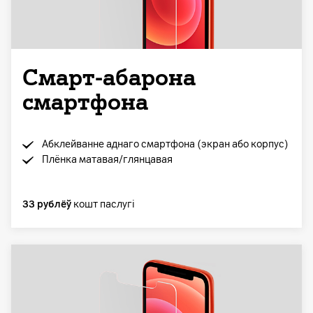
Смарт-абарона
смартфона
Абклейванне аднаго смартфона (экран або корпус)
Плёнка матавая/глянцавая
33 рублёў
кошт паслугі