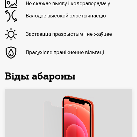
Не скажае выяву і колераперадачу
Валодае высокай эластычнасцю
Застаецца празрыстым і не жаўцее
Прадухіляе пранікненне вільгаці
Віды абароны