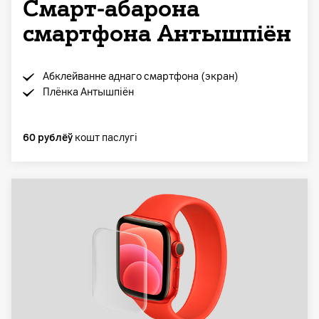
Смарт-абарона
смартфона Антышпіён
Абклейванне аднаго смартфона (экран)
Плёнка Антышпіён
60 рублёў
кошт паслугі