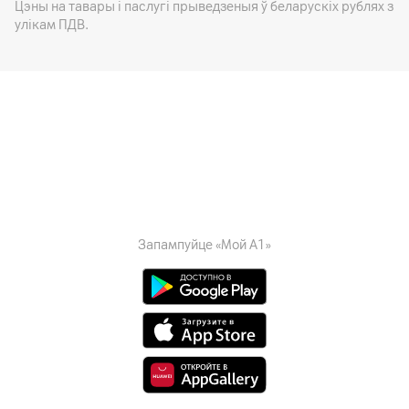
Цэны на тавары i паслугі прыведзеныя ў беларускіх рублях з
улікам ПДВ.
Запампуйце «Мой А1»