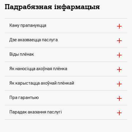
Падрабязная інфармацыя
Каму прапануецца
Дзе аказваецца паслуга
Віды плёнак
Як наносіцца ахоўная плёнка
Як карыстацца ахоўнай плёнкай
Пра гарантыю
Парадак аказання паслугі