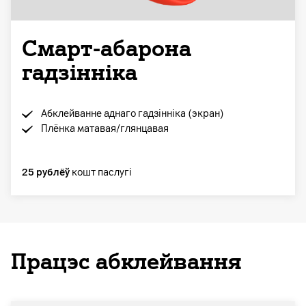
Смарт-абарона
гадзінніка
Абклейванне аднаго гадзінніка (экран)
Плёнка матавая/глянцавая
25 рублёў
кошт паслугі
Працэс абклейвання