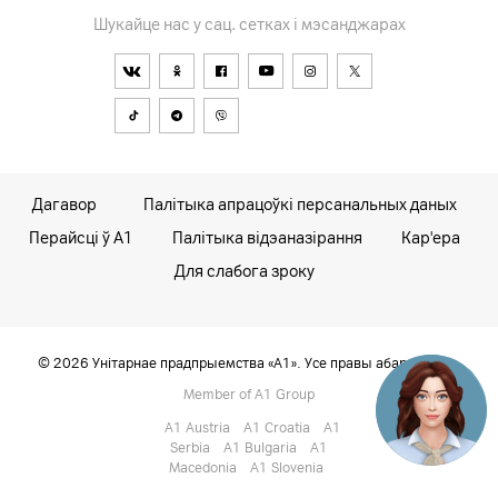
Шукайце нас у сац. сетках і мэсанджарах
Дагавор
Палітыка апрацоўкі персанальных даных
Перайсці ў А1
Палітыка відэаназірання
Кар'ера
Для слабога зроку
© 2026 Унітарнае прадпрыемства «А1». Усе правы абароненыя.
Member of A1 Group
A1 Austria
A1 Croatia
А1
Serbia
A1 Bulgaria
A1
Macedonia
A1 Slovenia