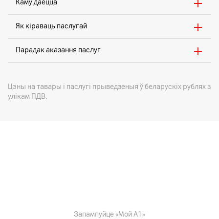
Каму даецца
Як кіраваць паслугай
Парадак аказання паслуг
Цэны на тавары i паслугі прыведзеныя ў беларускіх рублях з
улікам ПДВ.
Запампуйце «Мой А1»