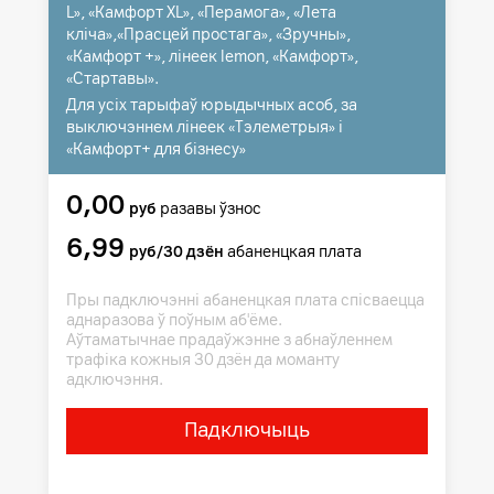
L», «Камфорт XL», «Перамога», «Лета
кліча»,«Прасцей простага», «Зручны»,
«Камфорт +», лінеек lemon, «Камфорт»,
«Стартавы».
Для усіх тарыфаў юрыдычных асоб, за
выключэннем лінеек «Тэлеметрыя» і
«Камфорт+ для бізнесу»
0,00
руб
разавы ўзнос
6,99
руб/30 дзён
абаненцкая плата
Пры падключэнні абаненцкая плата спісваецца
аднаразова ў поўным аб'ёме.
Аўтаматычнае прадаўжэнне з абнаўленнем
трафіка кожныя 30 дзён да моманту
адключэння.
Падключыць