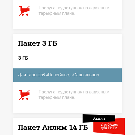
Паслуга недаступная на дадзеным
тарыфным плане.
Пакет 3 ГБ
3 ГБ
Для тарыфаў «Пенсійны», «Сацыяльны»
Паслуга недаступная на дадзеным
тарыфным плане.
Акция
2 руб/мес
Пакет Анлим 14 ГБ
для ГИГА