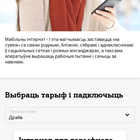
Мабільны інтэрнэт - гэта магчымасць заставацца «на
сувязі» са сваімі роднымі, блізкімі, сябрамі і аднакласнікамі
ў сацыяльных сетках і розных мэсанджарах, а таксама
аператыўна вырашаць рабочыя пытанні і сачыць за
навінамі.
Выбраць тарыф і падключыць
Увядзіце назву
Драйв