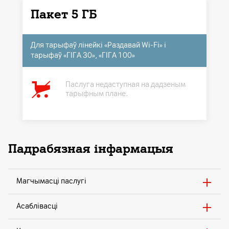
Пакет 5 ГБ
Для тарыфаў лінейкі «Раздавай Wi-Fi» і
тарыфаў «ГІГА 30», «ГІГА 100»
Паслуга недаступная на дадзеным
тарыфным плане.
Падрабязная інфармацыя
Магчымасці паслугі
Асаблівасці