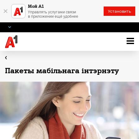
Мой А1
×
Установить
Управлять услугами связи
в приложении ещё удобнее
Пакеты мабільнага інтэрнэту