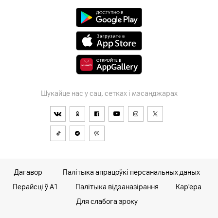
Шукайце нас у сац. сетках і мэсанджарах
Дагавор
Палітыка апрацоўкі персанальных даных
Перайсці ў А1
Палітыка відэаназірання
Кар'ера
Для слабога зроку