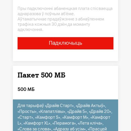
Пры падключэнні абаненцкая плата спісваецца
аднаразова ў поўным аб'ёме.
Аўтаматычнае прадаўжэнне з абнаўленнем
трафіка кожныя 30 дзён да моманту
адключэння.
Падключыць
Пакет 500 МБ
500 МБ
Для тарыфаў «Драйв Старт», «Драйв Актыў»,
«Просты», «Клапатлівы», «Драйв 5», «Драйв 20»,
«Старт», «Камфорт S», «Камфорт M», «Камфорт
L», «Камфорт XL», «Перамога», «Лета кліча»,
«Слова за слова», «Адразу аб усім», «Прасцей