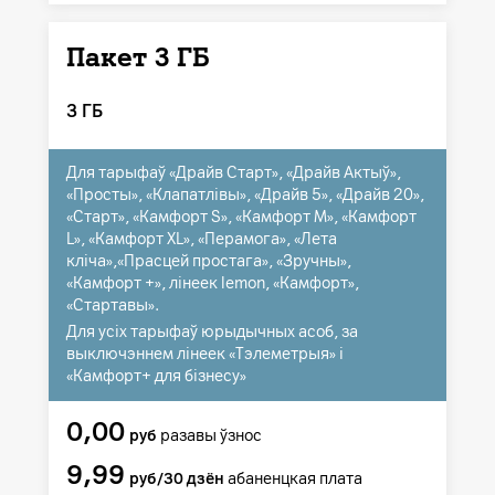
Пакет 3 ГБ
3 ГБ
Для тарыфаў «Драйв Старт», «Драйв Актыў»,
«Просты», «Клапатлівы», «Драйв 5», «Драйв 20»,
«Старт», «Камфорт S», «Камфорт M», «Камфорт
L», «Камфорт XL», «Перамога», «Лета
кліча»,«Прасцей простага», «Зручны»,
«Камфорт +», лінеек lemon, «Камфорт»,
«Стартавы».
Для усіх тарыфаў юрыдычных асоб, за
выключэннем лінеек «Тэлеметрыя» і
«Камфорт+ для бізнесу»
0,00
руб
разавы ўзнос
9,99
руб/30 дзён
абаненцкая плата