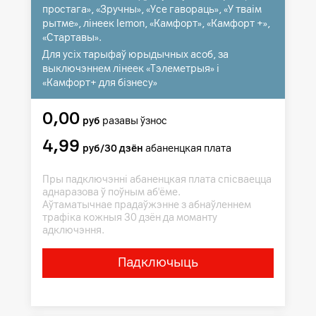
простага», «Зручны», «Усе гавораць», «У тваім
рытме», лінеек lemon, «Камфорт», «Камфорт +»,
«Стартавы».
Для усіх тарыфаў юрыдычных асоб, за
выключэннем лінеек «Тэлеметрыя» і
«Камфорт+ для бізнесу»
0,00
руб
разавы ўзнос
4,99
руб/30 дзён
абаненцкая плата
Пры падключэнні абаненцкая плата спісваецца
аднаразова ў поўным аб'ёме.
Аўтаматычнае прадаўжэнне з абнаўленнем
трафіка кожныя 30 дзён да моманту
адключэння.
Падключыць