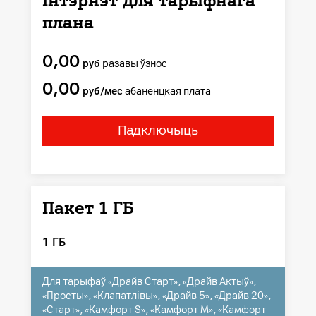
Інтэрнэт для тарыфнага
плана
0,00
руб
разавы ўзнос
0,00
руб/мес
абаненцкая плата
Падключыць
Пакет 1 ГБ
1 ГБ
Для тарыфаў «Драйв Старт», «Драйв Актыў»,
«Просты», «Клапатлівы», «Драйв 5», «Драйв 20»,
«Старт», «Камфорт S», «Камфорт M», «Камфорт