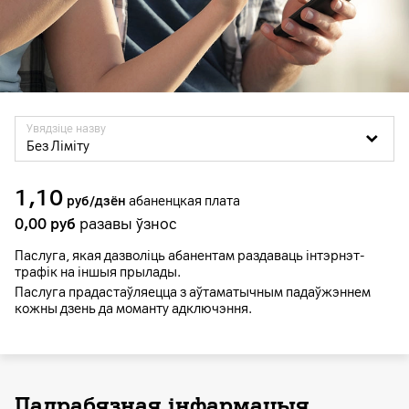
Увядзіце назву
Без Ліміту
1,10
руб/дзён
абаненцкая плата
0,00
руб
разавы ўзнос
Паслуга, якая дазволіць абанентам раздаваць інтэрнэт-
трафік на іншыя прылады.
Паслуга прадастаўляецца з аўтаматычным падаўжэннем
кожны дзень да моманту адключэння.
Падрабязная інфармацыя