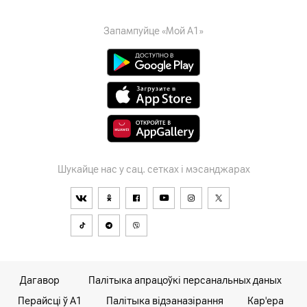
Запампуйце «Мой А1»
Шукайце нас у сац. сетках і мэсанджарах
Дагавор
Палітыка апрацоўкі персанальных даных
Перайсці ў А1
Палітыка відэаназірання
Кар'ера