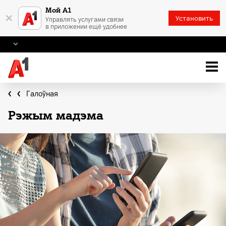
Мой А1
×
Установить
Управлять услугами связи
в приложении ещё удобнее
Галоўная
Рэжым мадэма