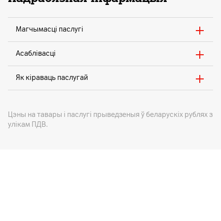
Магчымасці паслугі
Асаблівасці
Як кіраваць паслугай
Цэны на тавары i паслугі прыведзеныя ў беларускіх рублях з
улікам ПДВ.