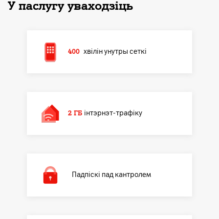
У паслугу уваходзiць
400
хвілін унутры сеткі
2 ГБ
інтэрнэт-трафіку
Падпіскі пад кантролем