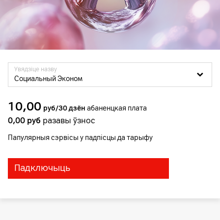
Увядзіце назву
Социальный Эконом
10,00
руб/30 дзён
абаненцкая плата
0,00
руб
разавы ўзнос
Папулярныя сэрвісы у падпісцы да тарыфу
Падключыць