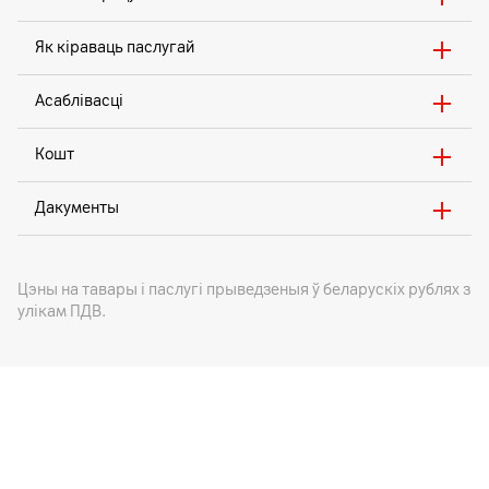
Як кіраваць паслугай
Асаблівасці
Кошт
Дакументы
Цэны на тавары i паслугі прыведзеныя ў беларускіх рублях з
улікам ПДВ.