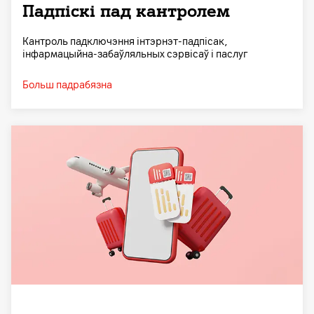
Падпіскі пад кантролем
Кантроль падключэння інтэрнэт-падпісак,
інфармацыйна-забаўляльных сэрвісаў і паслуг
Больш падрабязна