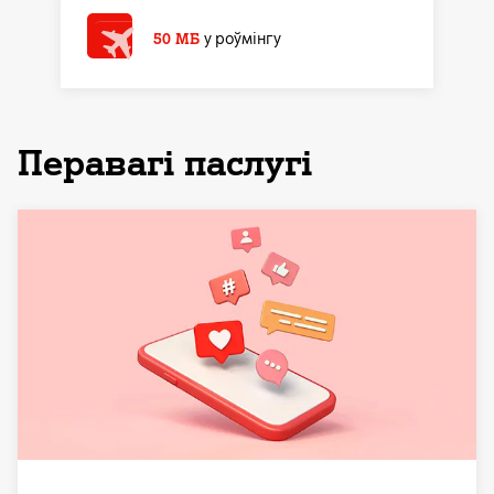
50 МБ
у роўмінгу
Перавагі паслугі