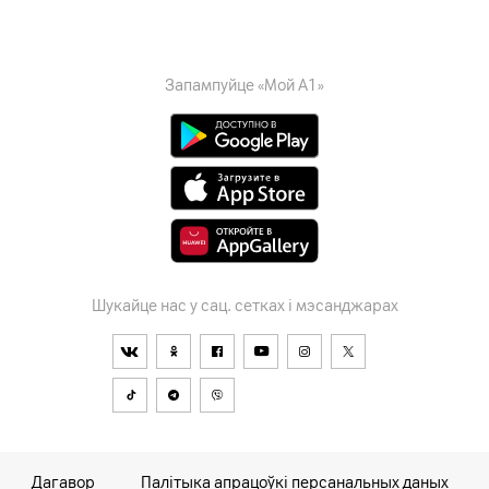
Запампуйце «Мой А1»
Шукайце нас у сац. сетках і мэсанджарах
Дагавор
Палітыка апрацоўкі персанальных даных