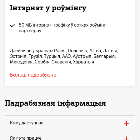
Інтэрнэт у роўмінгу
50 МБ інтэрнэт-трафіку ў сетках роўмінг-
партнёраў
Дзейнічае ў краінах: Расія, Польшча, Літва, Латвія,
Эстонія, Грузія, Турцыя, ААЭ, Аўстрыя, Балгарыя,
Македонія, Сербія, Славенія, Харватыя
Больш падрабязна
Падрабязная інфармацыя
Каму даступная
Як гэта працуе