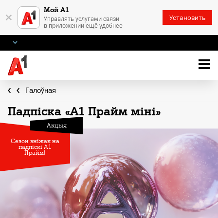
Мой А1
×
Установить
Управлять услугами связи
в приложении ещё удобнее
Галоўная
Падпіска «А1 Прайм міні»
Акцыя
Сезон зніжак на
падпіскі А1
Прайм!