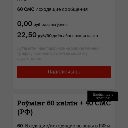
60 СМС
Исходящие сообщения
0,00
руб
разавы ўзнос
22,50
руб/30 дзён
абаненцкая плата
Аўтаматычнае падаўжэнне з абнаўленнем
трафіку кожныя 30 дзён да моманту
адключэння.
Падключыць
Дзейнічае у
краінах
Роўмінг 60 хвілін + 40 СМС
(РФ)
60
Входящие/исходящие вызовы в РФ и