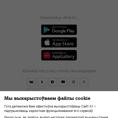
Запампуйце «Мой А1»
Шукайце нас у сац. сетках і мэсанджарах
Мы выкарыстоўваем файлы cookie
Гэта дапаможа Вам эфектыўна выкарыстоўваць Сайт А1 і
падтрымліваць карэктнае функцыянаванне яго сэрвісаў.
Дагавор
Пра кампанію
Навіны
Перайсці ў А1
Перад тым, як зрабіць выбар настроек параметраў выкарыстання