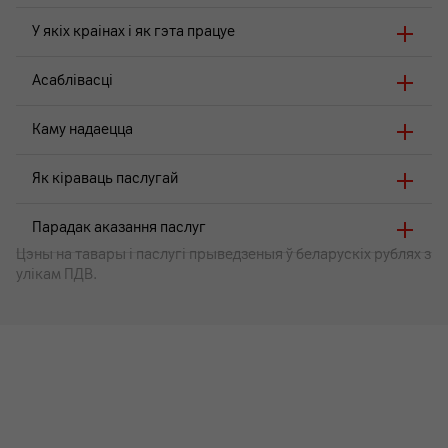
У якіх краінах і як гэта працуе
Асаблівасці
Каму надаецца
Як кіраваць паслугай
Парадак аказання паслуг
Цэны на тавары i паслугі прыведзеныя ў беларускіх рублях з
улікам ПДВ.