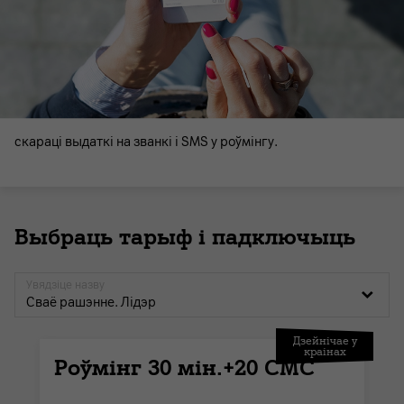
скараці выдаткі на званкі і SMS у роўмінгу.
Выбраць тарыф і падключыць
Увядзіце назву
Сваё рашэнне. Лідэр
Дзейнічае у
краінах
Роўмінг 30 мін.+20 СМС