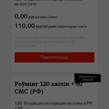
во все сети
0,00
руб
разавы ўзнос
110,00
руб/30 дзён
абаненцкая плата
Аўтаматычнае падаўжэнне з абнаўленнем
трафіку кожныя 30 дзён да моманту
адключэння.
Падключыць
Дзейнічае у
краінах
Роўмінг 120 хвілін + 60
СМС (РФ)
120
Входящие/исходящие вызовы в РФ
и РБ