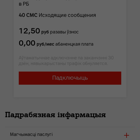
в РБ
40 СМС
Исходящие сообщения
12,50
руб
разавы ўзнос
0,00
руб/мес
абаненцкая плата
Аўтаматычнае адключэнне па заканчэнні 30
дзён, нявыкарыстаны трафік обнуляется.
Падключыць
Падрабязная інфармацыя
Магчымасці паслугі