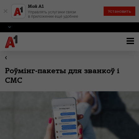
Мой А1
×
Установить
Управлять услугами связи
в приложении ещё удобнее
Роўмінг-пакеты для званкоў і
СМС