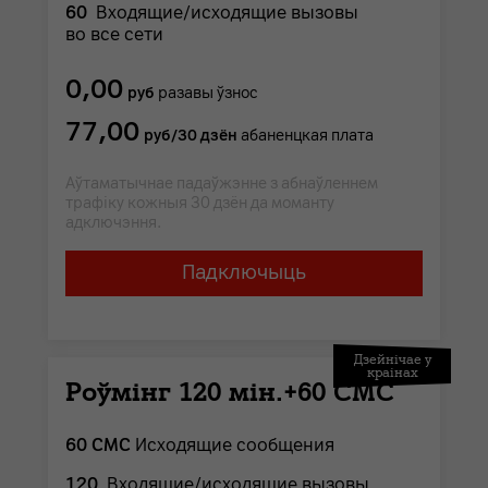
60
Входящие/исходящие вызовы
во все сети
0,00
руб
разавы ўзнос
77,00
руб/30 дзён
абаненцкая плата
Аўтаматычнае падаўжэнне з абнаўленнем
трафіку кожныя 30 дзён да моманту
адключэння.
Падключыць
Дзейнічае у
краінах
Роўмінг 120 мін.+60 СМС
60 СМС
Исходящие сообщения
120
Входящие/исходящие вызовы